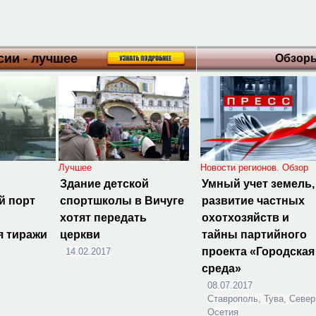
ии - лучшее
Обзор
Лучшее
Новости регионов. Обзор
Здание детской
Умный учет земель,
й порт
спортшколы в Вичуге
развитие частных
хотят передать
охотхозяйств и
я тиражи
церкви
тайны партийного
проекта «Городская
14.02.2017
среда»
08.07.2017
Ставрополь, Тува, Севе
Осетия