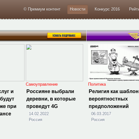
© Премиум контент
Новости
Конкурс 2016
Рейт
и
Самоуправление
Политика
слуг и
Россияне выбрали
Религия как шаблон
 будут
деревни, в которые
вероятностных
же при
проведут 4G
предположений
ансе
14.02.2022
06.03.2017
Россия
Россия