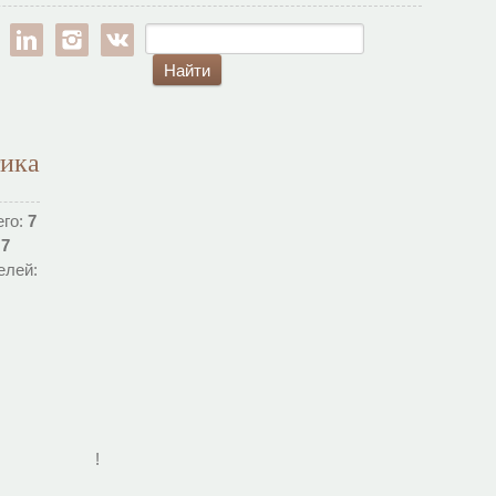
est
google-pl
linkedin
instagram
vk
тика
его:
7
:
7
елей:
!