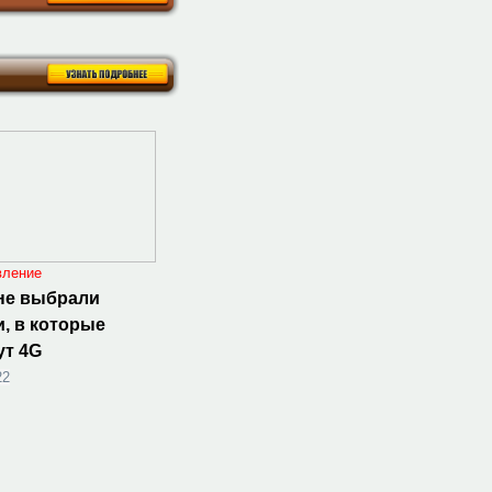
вление
не выбрали
, в которые
ут 4G
22