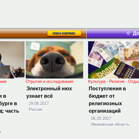
© До
ание
Отрытия и исследования
Культура - Религия - Отды
Электронный нюх
Поступления в
и в
узнает всё
бюджет от
бурге в
религиозных
29.08.2017
Россия
д: часть
организаций
06.03.2017
Ивановская область
г