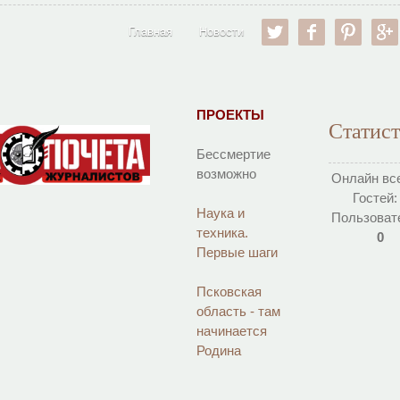
twitter
facebook
pinter
Главная
Новости
ПРОЕКТЫ
Статис
Бессмертие
возможно
Онлайн вс
Гостей
Наука и
Пользоват
техника.
0
Первые шаги
Псковская
область - там
начинается
Родина