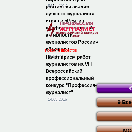
04.02.2017
рейтинг на звание
лучшего журналиста
страны «Рейтинг
профессиональной
активности
журналистов России»
объявлен
Новости проектов
20.01.2017
Начат прием работ
журналистов на VIII
Всероссийский
профессиональный
конкурс "Профессия-
©
журналист"
14.09.2016
9 Вс
МО