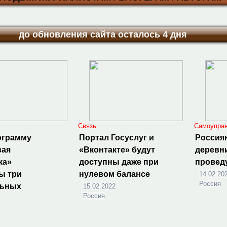
до обновления сайта осталось 4 дня
Связь
Самоупра
ограмму
Портал Госуслуг и
Россия
вая
«Вконтакте» будут
деревни
ка»
доступны даже при
провед
ы три
нулевом балансе
14.02.20
Россия
льных
15.02.2022
Россия