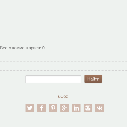
Всего комментариев
:
0
uCoz
twitter
facebook
pinterest
google-pl
linkedin
instagram
vk