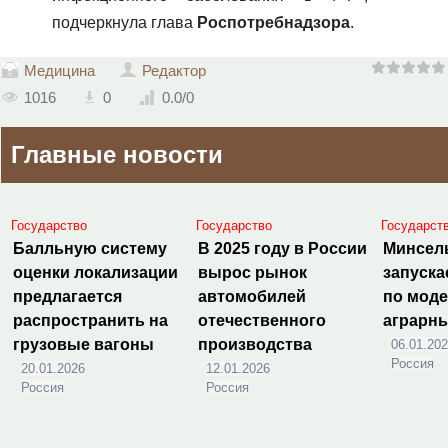
подчеркнула глава
Роспотребнадзора
.
Медицина
Редактор
1016
0
0.0
/
0
Главные новости
Государство
Государство
Государст
Балльную систему
В 2025 году в России
Минсел
оценки локализации
вырос рынок
запуска
предлагается
автомобилей
по мод
распространить на
отечественного
аграрн
грузовые вагоны
производства
06.01.20
Россия
20.01.2026
12.01.2026
Россия
Россия