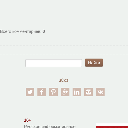
Всего комментариев
:
0
uCoz
twitter
facebook
pinterest
google-pl
linkedin
instagram
vk
16+
Русское информационное