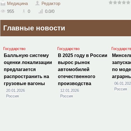
Медицина
Редактор
955
0
0.0
/
0
Главные новости
Государство
Государство
Государст
Балльную систему
В 2025 году в России
Минсел
оценки локализации
вырос рынок
запуска
предлагается
автомобилей
по мод
распространить на
отечественного
аграрн
грузовые вагоны
производства
06.01.20
Россия
20.01.2026
12.01.2026
Россия
Россия