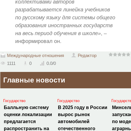
коллективами авторов
разрабатывается линейка учебников
по русскому языку для системы общего
образования иностранных государств
на весь период обучения в школе»
, –
информировал он.
Международные отношения
Редактор
1111
0
0.0
/
0
Главные новости
Государство
Государство
Государст
Балльную систему
В 2025 году в России
Минсел
оценки локализации
вырос рынок
запуска
предлагается
автомобилей
по мод
распространить на
отечественного
аграрн