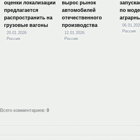
оценки локализации
вырос рынок
запуска
предлагается
автомобилей
по мод
распространить на
отечественного
аграрн
грузовые вагоны
производства
06.01.20
Россия
20.01.2026
12.01.2026
Россия
Россия
Всего комментариев
:
0