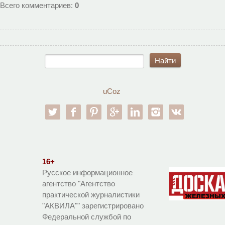
Всего комментариев
:
0
uCoz
twitter
facebook
pinterest
google-pl
linkedin
instagram
vk
16+
Русское информационное
агентство "Агентство
практической журналистики
"АКВИЛА"" зарегистрировано
Федеральной службой по