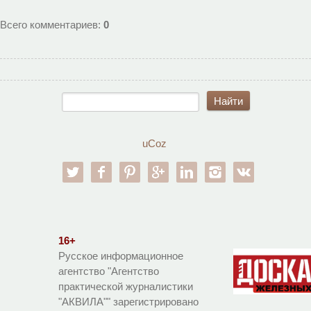
Всего комментариев
:
0
uCoz
twitter
facebook
pinterest
google-pl
linkedin
instagram
vk
16+
Русское информационное
агентство "Агентство
практической журналистики
"АКВИЛА"" зарегистрировано