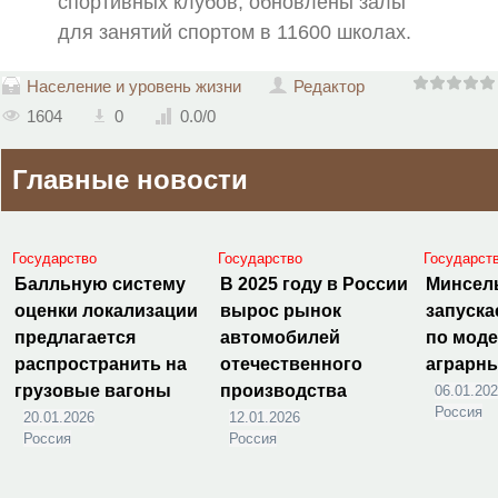
спортивных клубов, обновлены залы
для занятий спортом в 11600 школах.
Население и уровень жизни
Редактор
1604
0
0.0
/
0
Главные новости
Государство
Государство
Государст
Балльную систему
В 2025 году в России
Минсел
оценки локализации
вырос рынок
запуска
предлагается
автомобилей
по мод
распространить на
отечественного
аграрн
грузовые вагоны
производства
06.01.20
Россия
20.01.2026
12.01.2026
Россия
Россия