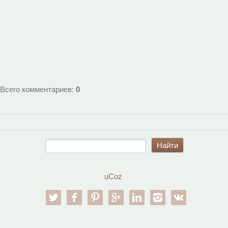
Всего комментариев
:
0
uCoz
twitter
facebook
pinterest
google-pl
linkedin
instagram
vk