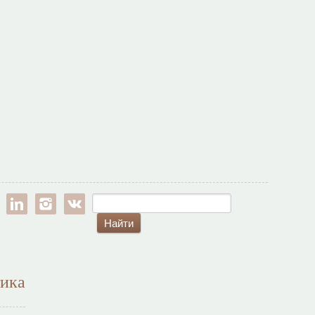
est
google-pl
linkedin
instagram
vk
тика