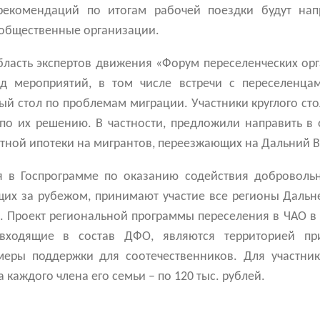
рекомендаций по итогам рабочей поездки будут нап
 общественные организации.
бласть экспертов движения «Форум переселенческих орг
д мероприятий, в том числе встречи с переселенцам
ый стол по проблемам миграции. Участники круглого ст
по их решению. В частности, предложили направить в 
тной ипотеки на мигрантов, переезжающих на Дальний В
я в Госпрограмме по оказанию содействия доброволь
их за рубежом, принимают участие все регионы Дальне
а. Проект региональной программы переселения в ЧАО 
 входящие в состав ДФО, являются территорией при
еры поддержки для соотечественников. Для участни
а каждого члена его семьи – по 120 тыс. рублей.