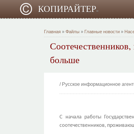
КОПИРАЙТЕР
α
Главная
»
Файлы
»
Главные новости
»
Насе
Соотечественников, 
больше
/ Русское информационное аген
С начала работы Государств
соотечественников, проживающи