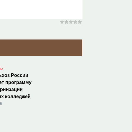
во
ьхоз России
ет программу
ернизации
ых колледжей
26