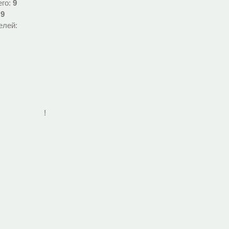
его:
9
:
9
елей:
!