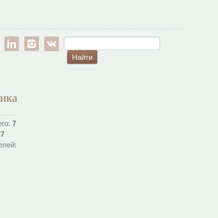
est
google-pl
linkedin
instagram
vk
тика
его:
7
:
7
елей: