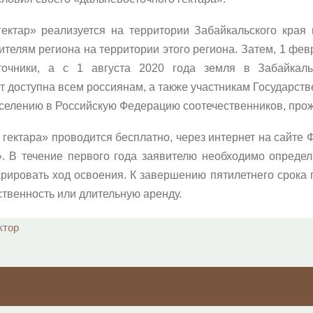
ктар» реализуется на территории Забайкальского края 
телям региона на территории этого региона. Затем, 1 февр
точники, а с 1 августа 2020 года земля в Забайкал
т доступна всем россиянам, а также участникам Государст
селению в Российскую Федерацию соотечественников, про
гектара» проводится бесплатно, через интернет на сайт
 В течение первого года заявителю необходимо определ
кларировать ход освоения. К завершению пятилетнего срок
ственность или длительную аренду.
ктор