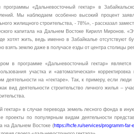
 программы «Дальневосточный гектар» в Забайкальск
влений. Мы наблюдаем особенно высокий процент заявл
ного жилищного строительства, - 78%», - рассказал замес
еского капитала на Дальнем Востоке Кирилл Миронов. «Э
где хотят жить, ведь именно в Забайкалье отсутствуют 
но взять землю даже в получасе езды от центра столицы ре
ром в программе «Дальневосточный гектар» является 
ользования участка и «автоматическая» корректировка 
м деятельности на «гектаре». Так, к примеру, если люд
как вид деятельности строительство личного жилья – уча
оительства.
 гектар» в случае перевода земель лесного фонда в иную
ые проекты по популярным видам деятельности предста
а на Дальнем Востоке (
https://hcfe.ru/services/programm-far-e
словия своего «дальневосточного гектара».