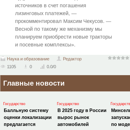
источников в счет погашения
лизинговых платежей, —
прокомментировал Максим Чекусов. —
Весной по такому же механизму мы
планируем приобрести новые тракторы
и посевные комплексы».
Наука и образование
Редактор
1105
0
0.0
/
0
Главные новости
Государство
Государство
Государст
Балльную систему
В 2025 году в России
Минсел
оценки локализации
вырос рынок
запуска
предлагается
автомобилей
по мод