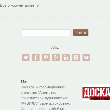
Всего комментариев
:
0
uCoz
twitter
facebook
pinterest
google-pl
linkedin
instagram
vk
16+
Русское информационное
агентство "Агентство
практической журналистики
"АКВИЛА"" зарегистрировано
Федеральной службой по