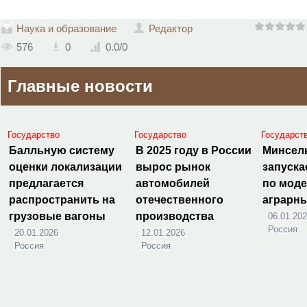
Наука и образование
Редактор
576
0
0.0
/
0
Главные новости
Государство
Государство
Государст
Балльную систему
В 2025 году в России
Минсел
оценки локализации
вырос рынок
запуска
предлагается
автомобилей
по мод
распространить на
отечественного
аграрн
грузовые вагоны
производства
06.01.20
Россия
20.01.2026
12.01.2026
Россия
Россия