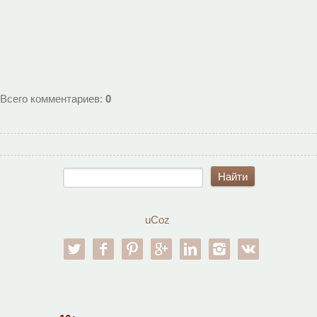
Всего комментариев
:
0
uCoz
twitter
facebook
pinterest
google-pl
linkedin
instagram
vk