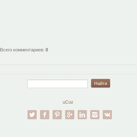
Всего комментариев
:
0
uCoz
twitter
facebook
pinterest
google-pl
linkedin
instagram
vk