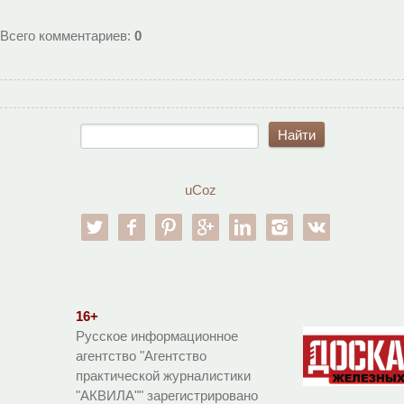
Всего комментариев
:
0
uCoz
twitter
facebook
pinterest
google-pl
linkedin
instagram
vk
16+
Русское информационное
агентство "Агентство
практической журналистики
"АКВИЛА"" зарегистрировано