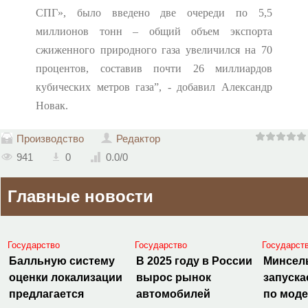
СПГ», было введено две очереди по 5,5
миллионов тонн – общий объем экспорта
сжиженного природного газа увеличился на 70
процентов, составив почти 26 миллиардов
кубических метров газа”, - добавил Александр
Новак.
Производство
Редактор
941
0
0.0
/
0
Главные новости
Государство
Государство
Государст
Балльную систему
В 2025 году в России
Минсел
оценки локализации
вырос рынок
запуска
предлагается
автомобилей
по мод