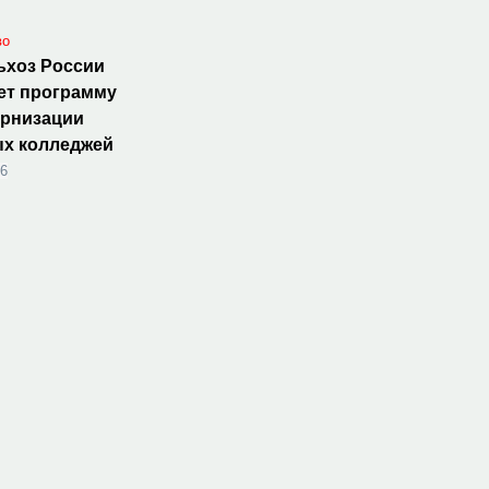
во
ьхоз России
ет программу
ернизации
ых колледжей
26