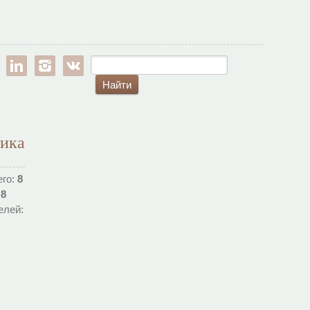
est
google-pl
linkedin
instagram
vk
тика
его:
8
:
8
елей: