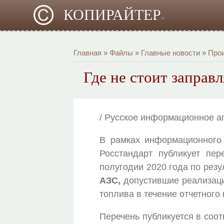
КОПИРАЙТЕР
α
Главная
»
Файлы
»
Главные новости
»
Про
Где не стоит заправ
/ Русское информационное а
В рамках информационного
Росстандарт публикует пе
полугодии 2020 года по рез
АЗС,
допустившие реализаци
топлива в течение отчетного
Перечень публикуется в соот