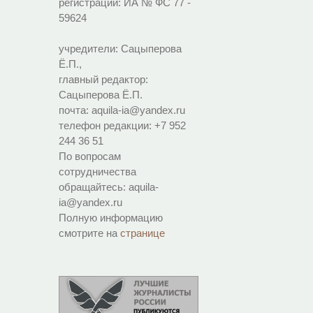
регистрации:
ИА № ФС 77 -
59624
учредители: Сацыперова
Ё.П.,
главный редактор:
Сацыперова Ё.П.
почта: aquila-ia@yandex.ru
телефон редакции: +7 952
244 36 51
По вопросам
сотрудничества
обращайтесь: aquila-
ia@yandex.ru
Полную информацию
смотрите на
странице