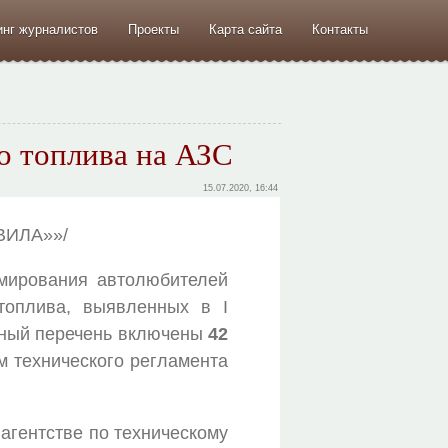
инг журналистов
Проекты
Карта сайта
Контакты
го топлива на АЗС
15.07.2020, 16:44
КВИЛА»»/
мирования автолюбителей
топлива, выявленных в I
анный перечень включены
42
 технического регламента
агентстве по техническому