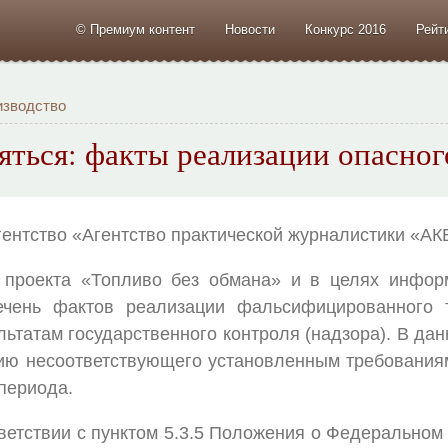
© Премиум контент
Новости
Конкурс 2016
Рейт
изводство
ляться: факты реализации опасно
гентство «Агентство практической журналистики «А
 проекта «Топливо без обмана» и в целях инфор
речень фактов реализации фальсифицированного 
ультатам государственного контроля (надзора). В д
ю несоответствующего установленным требованиям
 периода.
ветствии с пунктом 5.3.5 Положения о Федеральном 