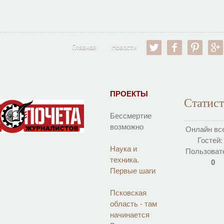
twitter
facebook
pinter
Главная
Новости
ПРОЕКТЫ
Статис
Бессмертие
возможно
Онлайн вс
Гостей
Наука и
Пользоват
техника.
0
Первые шаги
Псковская
область - там
начинается