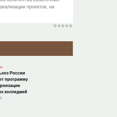
реализации проектов, на
во
ьхоз России
ет программу
ернизации
ых колледжей
26