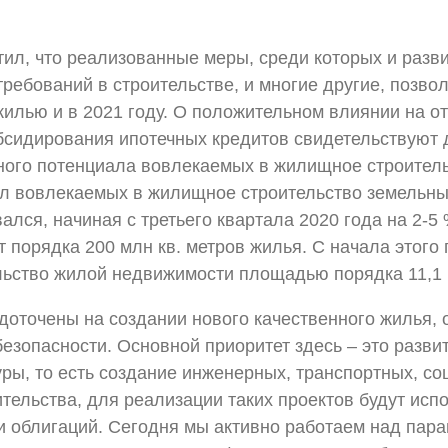
ил, что реализованные меры, среди которых и разв
ребований в строительстве, и многие другие, позво
жилью и в 2021 году. О положительном влиянии на 
бсидирования ипотечных кредитов свидетельствуют
ного потенциала вовлекаемых в жилищное строительс
л вовлекаемых в жилищное строительство земельны
ался, начиная с третьего квартала 2020 года на 2-5 
 порядка 200 млн кв. метров жилья. С начала этого
льство жилой недвижимости площадью порядка 11,1 м
доточены на создании нового качественного жилья
езопасности. Основной приоритет здесь – это разви
ы, то есть создание инженерных, транспортных, со
тельства, для реализации таких проектов будут исп
и облигаций. Сегодня мы активно работаем над пар