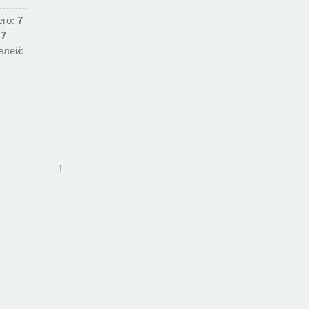
его:
7
:
7
елей:
!