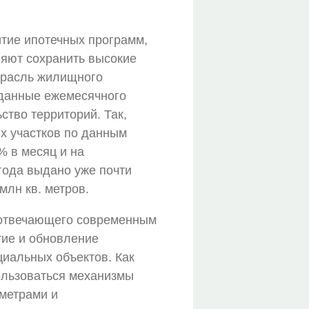
итие ипотечных программ,
ляют сохранить высокие
отрасль жилищного
 данные ежемесячного
тво территорий. Так,
х участков по данным
% в месяц и на
 года выдано уже почти
лн кв. метров.
, отвечающего современным
тие и обновление
циальных объектов. Как
ользоваться механизмы
аметрами и