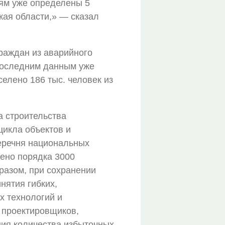
иям уже определены 5
кая области,» — сказал
граждан из аварийного
 последним данным уже
елено 186 тыс. человек из
а строительства
цикла объектов и
Перечня национальных
чено порядка 3000
разом, при сохранении
нятия гибких,
х технологий и
, проектировщиков,
ения количества избыточных