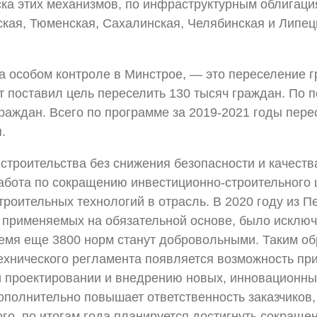
ска этих механизмов, по инфраструктурным облигац
ская, Тюменская, Сахалинская, Челябинская и Липец
а особом контроле в Минстрое, — это переселение 
нт поставил цель переселить 130 тысяч граждан. По
раждан. Всего по программе за 2019-2021 годы перес
.
строительства без снижения безопасности и качеств
абота по сокращению инвестиционно-строительного 
роительных технологий в отрасль. В 2020 году из 
, применяемых на обязательной основе, было исклю
емя еще 3800 норм станут добровольными. Таким об
ехнического регламента появляется возможность при
 проектировании и внедрению новых, инновационны
ополнительно повышает ответственность заказчиков
ого, по итогам года планируется достигнуть сокращ