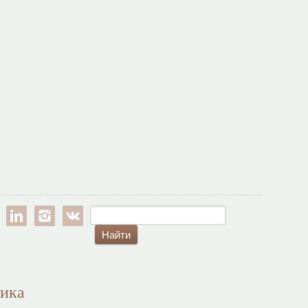
est
google-pl
linkedin
instagram
vk
тика