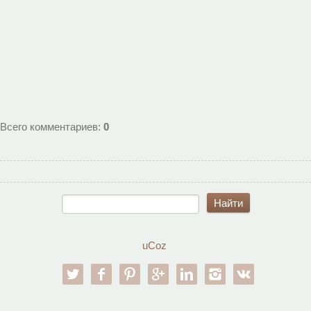
Всего комментариев
:
0
uCoz
twitter
facebook
pinterest
google-pl
linkedin
instagram
vk