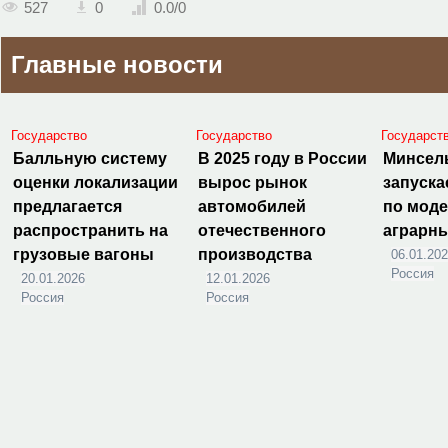
527
0
0.0
/
0
Главные новости
Государство
Государство
Государст
Балльную систему
В 2025 году в России
Минсел
оценки локализации
вырос рынок
запуска
предлагается
автомобилей
по мод
распространить на
отечественного
аграрн
грузовые вагоны
производства
06.01.20
Россия
20.01.2026
12.01.2026
Россия
Россия