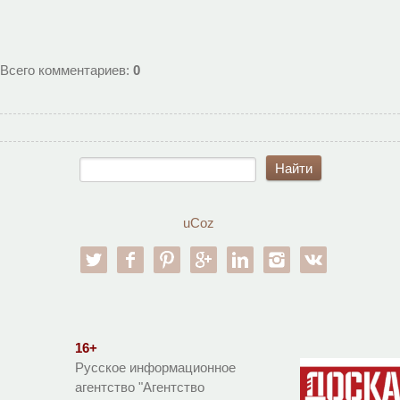
Всего комментариев
:
0
uCoz
twitter
facebook
pinterest
google-pl
linkedin
instagram
vk
16+
Русское информационное
агентство "Агентство