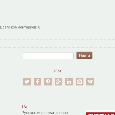
Всего комментариев
:
0
uCoz
twitter
facebook
pinterest
google-pl
linkedin
instagram
vk
16+
Русское информационное