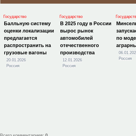
Государство
Государство
Государст
Балльную систему
В 2025 году в России
Минсел
оценки локализации
вырос рынок
запуска
предлагается
автомобилей
по мод
распространить на
отечественного
аграрн
грузовые вагоны
производства
06.01.20
Россия
20.01.2026
12.01.2026
Россия
Россия
Всего комментариев
:
0