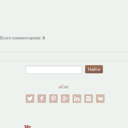
Всего комментариев
:
0
uCoz
twitter
facebook
pinterest
google-pl
linkedin
instagram
vk
16+