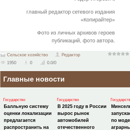
главный редактор сетевого издания
«Копирайтер»
Фото из личных архивов героев
публикаций, фото автора.
Сельское хозяйство
Редактор
1950
0
0.0
/
0
Главные новости
Государство
Государство
Государст
Балльную систему
В 2025 году в России
Минсел
оценки локализации
вырос рынок
запуска
предлагается
автомобилей
по мод
распространить на
отечественного
аграрн