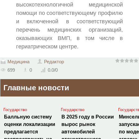
высокотехнологичной медицинской
помощи по соответствующему профилю
и включенной в соответствующий
перечень медицинских организаций,
оказывающих ВМП, в том числе в
гериатрическом центре.
Медицина
Редактор
699
0
0.0
/
0
Главные новости
Государство
Государство
Государст
Балльную систему
В 2025 году в России
Минсел
оценки локализации
вырос рынок
запуска
предлагается
автомобилей
по мод