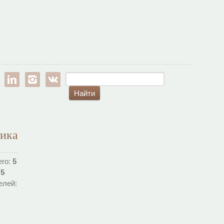
est
google-pl
linkedin
instagram
vk
тика
его:
5
:
5
елей: