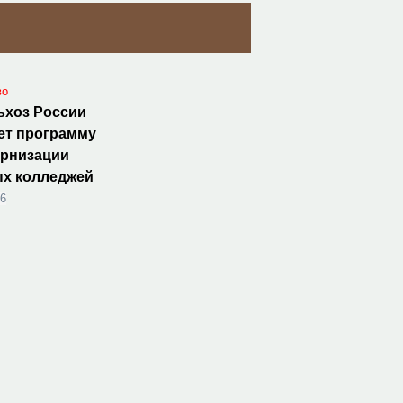
во
ьхоз России
ет программу
ернизации
ых колледжей
26