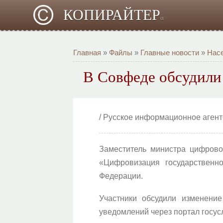
КОПИРАЙТЕР
α
Главная
»
Файлы
»
Главные новости
»
Насе
В Совфеде обсудили 
/ Русское информационное аген
Заместитель министра цифрово
«Цифровизация государственн
Федерации.
Участники обсудили изменени
уведомлений через портал госусл