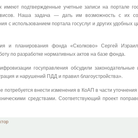
к имеют подтвержденные учетные записи на портале го
висов. Наша задача — дать им возможность с их сог
ия с использованием портала госуслуг и других удобных 
тия и планирования фонда «Сколково» Сергей Израил
оту по разработке нормативных актов на базе фонда.
цифровизации госуправления обсудили законодательные
трация и нарушений ПДД и правил благоустройства».
не потребуется внести изменения в КоАП в части уточнени
хническими средствами. Соответствующий проект поправ
ктор