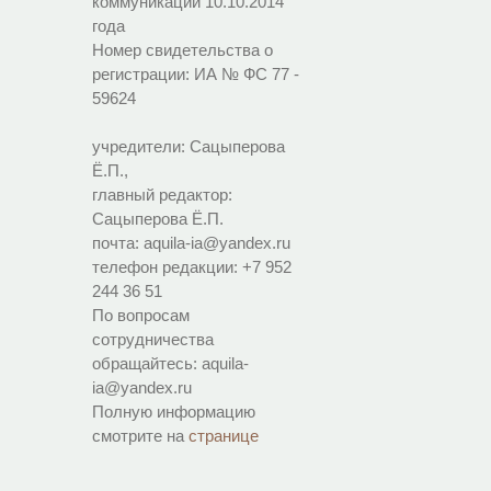
коммуникаций 10.10.2014
года
Номер свидетельства о
регистрации:
ИА № ФС 77 -
59624
учредители: Сацыперова
Ё.П.,
главный редактор:
Сацыперова Ё.П.
почта: aquila-ia@yandex.ru
телефон редакции: +7 952
244 36 51
По вопросам
сотрудничества
обращайтесь: aquila-
ia@yandex.ru
Полную информацию
смотрите на
странице