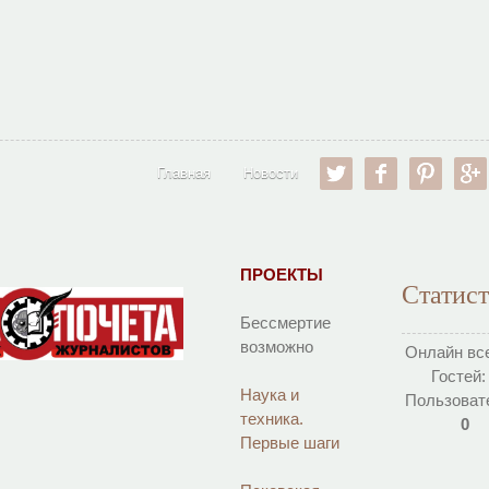
twitter
facebook
pinter
Главная
Новости
ПРОЕКТЫ
Статис
Бессмертие
возможно
Онлайн вс
Гостей
Наука и
Пользоват
техника.
0
Первые шаги