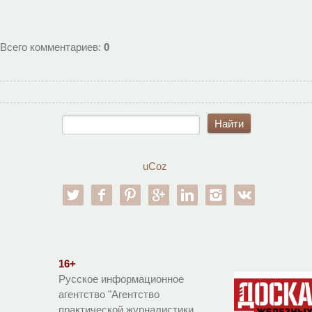
Всего комментариев
:
0
uCoz
twitter
facebook
pinterest
google-pl
linkedin
instagram
vk
16+
Русское информационное
агентство "Агентство
практической журналистики