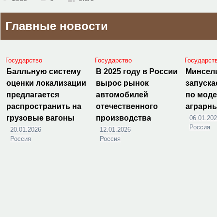
Главные новости
Государство
Государство
Государст
Балльную систему
В 2025 году в России
Минсел
оценки локализации
вырос рынок
запуска
предлагается
автомобилей
по мод
распространить на
отечественного
аграрн
грузовые вагоны
производства
06.01.20
Россия
20.01.2026
12.01.2026
Россия
Россия