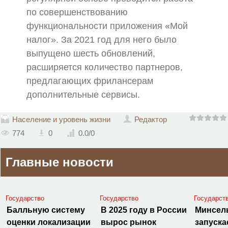
по совершенствованию
функциональности приложения «Мой
налог». За 2021 год для него было
выпущено шесть обновлений,
расширяется количество партнеров,
предлагающих фрилансерам
дополнительные сервисы.
Население и уровень жизни
Редактор
774
0
0.0
/
0
Главные новости
Государство
Государство
Государст
Балльную систему
В 2025 году в России
Минсел
оценки локализации
вырос рынок
запуска