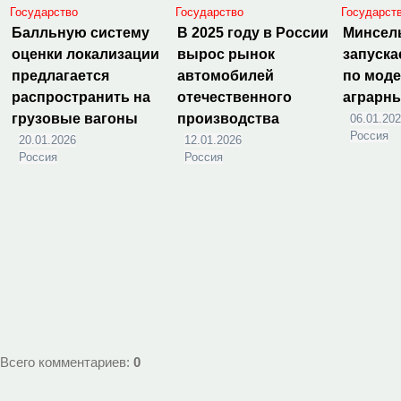
Государство
Государство
Государст
Балльную систему
В 2025 году в России
Минсел
оценки локализации
вырос рынок
запуска
предлагается
автомобилей
по мод
распространить на
отечественного
аграрн
грузовые вагоны
производства
06.01.20
Россия
20.01.2026
12.01.2026
Россия
Россия
Всего комментариев
:
0