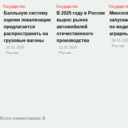
Государство
Государство
Государст
Балльную систему
В 2025 году в России
Минсел
оценки локализации
вырос рынок
запуска
предлагается
автомобилей
по мод
распространить на
отечественного
аграрн
грузовые вагоны
производства
06.01.20
Россия
20.01.2026
12.01.2026
Россия
Россия
Всего комментариев
:
0