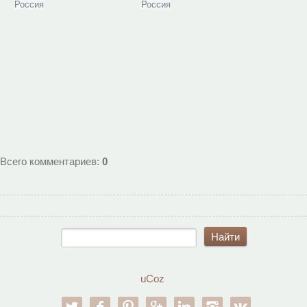
Россия
Россия
Всего комментариев
:
0
uCoz
twitter
facebook
pinterest
google-pl
linkedin
instagram
vk