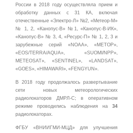
России в 2018 году осуществляла прием и
обработку данных с 31 КА, включая
отечественные «Электро-Л» №2, «Метеор-М»
№ 1, 2, «Канопус-В» №1, «Канопус-В-ИК»,
«Канопус-В» № 3, 4, «Ресурс-П» № 1, 2, 3 и
зарубежные серий «NOAA», «METOP»,
«EOS/TERRA/AQUA», «SUOMI/NPP»,
METEOSAT», «SENTINEL», «LANDSAT»,
«GOES», «HIMAWARI», «FENGYUN».
В 2018 году продолжалось развертывание
сети новых метеорологических
радиолокаторов ДМРЛ-С; в оперативном
режиме проводились наблюдения на
34
радиолокаторах.
ФГБУ «ВНИИГМИ-МЦД» для улучшения