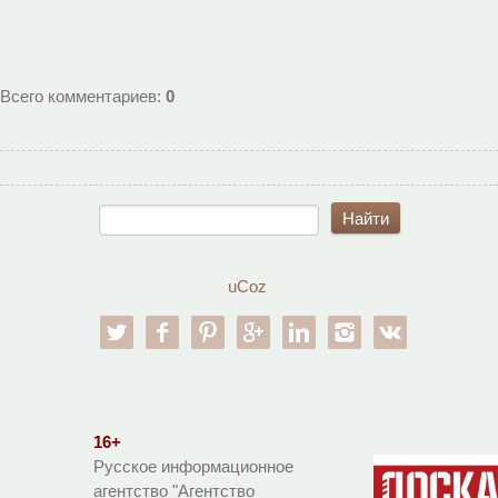
Всего комментариев
:
0
uCoz
twitter
facebook
pinterest
google-pl
linkedin
instagram
vk
16+
Русское информационное
агентство "Агентство