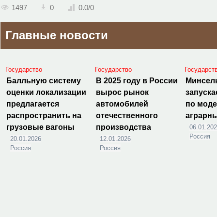
1497
0
0.0
/
0
Главные новости
Государство
Государство
Государст
Балльную систему
В 2025 году в России
Минсел
оценки локализации
вырос рынок
запуска
предлагается
автомобилей
по мод
распространить на
отечественного
аграрн
грузовые вагоны
производства
06.01.20
Россия
20.01.2026
12.01.2026
Россия
Россия