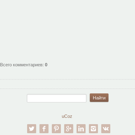
Всего комментариев
:
0
uCoz
twitter
facebook
pinterest
google-pl
linkedin
instagram
vk