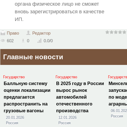
органа физическое лицо не сможет
вновь зарегистрироваться в качестве
ИП.
Право
Редактор
602
0
0.0
/
0
Главные новости
Государство
Государство
Государст
Балльную систему
В 2025 году в России
Минсел
оценки локализации
вырос рынок
запуска
предлагается
автомобилей
по мод
распространить на
отечественного
аграрн
грузовые вагоны
производства
06.01.20
Россия
20.01.2026
12.01.2026
Россия
Россия