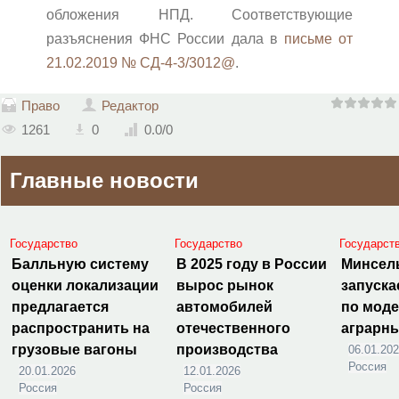
обложения НПД. Соответствующие
разъяснения ФНС России дала в
письме от
21.02.2019 № СД-4-3/3012@
.
Право
Редактор
1261
0
0.0
/
0
Главные новости
Государство
Государство
Государст
Балльную систему
В 2025 году в России
Минсел
оценки локализации
вырос рынок
запуска
предлагается
автомобилей
по мод
распространить на
отечественного
аграрн
грузовые вагоны
производства
06.01.20
Россия
20.01.2026
12.01.2026
Россия
Россия