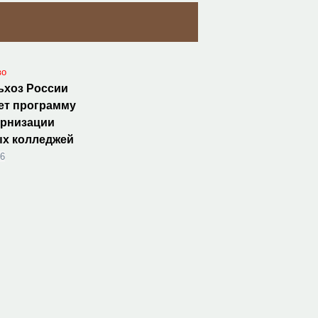
во
ьхоз России
ет программу
ернизации
ых колледжей
26