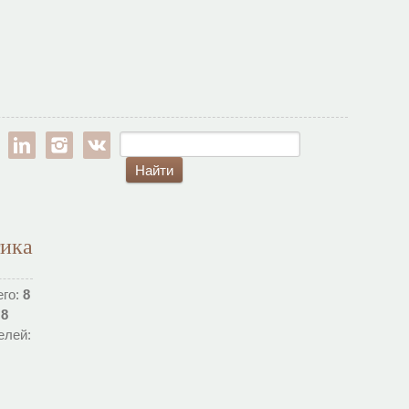
est
google-pl
linkedin
instagram
vk
тика
его:
8
:
8
елей: