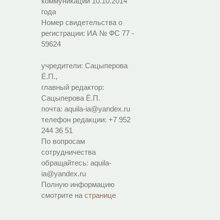
коммуникаций 10.10.2014
года
Номер свидетельства о
регистрации:
ИА № ФС 77 -
59624
учредители: Сацыперова
Ё.П.,
главный редактор:
Сацыперова Ё.П.
почта: aquila-ia@yandex.ru
телефон редакции: +7 952
244 36 51
По вопросам
сотрудничества
обращайтесь: aquila-
ia@yandex.ru
Полную информацию
смотрите на
странице