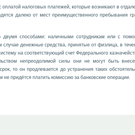
 оплатой налоговых платежей, которые возникают в отдале
одятся далеко от мест преимущественного пребывания гр
вумя способами: наличными сотрудникам или с помощ
 случае денежные средства, принятые от физлица, в течен
истему на соответствующий счет Федерального казначейств
льством непреодолимой силы они не могут быть внес
рок, то он продлевается до устранения таких обстоятель
м не придётся платить комиссию за банковские операции.