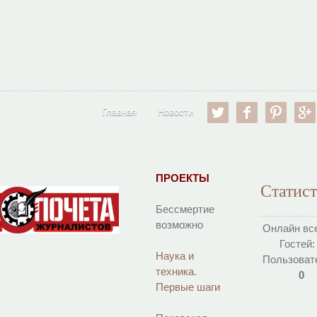
twitter
facebook
pinter
Главная
Новости
ПРОЕКТЫ
Статис
Бессмертие
возможно
Онлайн вс
Гостей
Наука и
Пользоват
техника.
0
Первые шаги