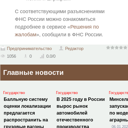
С соответствующими разъяснениями
ФНС России можно ознакомиться
подробнее в сервисе «
Решения по
жалобам
», сообщили в ФНС России.
Предпринимательство
Редактор
1056
0
0.0
/
0
Главные новости
Государство
Государство
Государст
Балльную систему
В 2025 году в России
Минсел
оценки локализации
вырос рынок
запуска
предлагается
автомобилей
по мод
распространить на
отечественного
аграрн
грузовые вагоны
производства
06.01.20