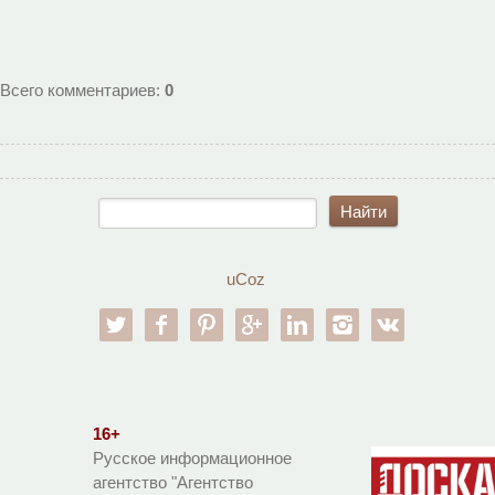
Всего комментариев
:
0
uCoz
twitter
facebook
pinterest
google-pl
linkedin
instagram
vk
16+
Русское информационное
агентство "Агентство