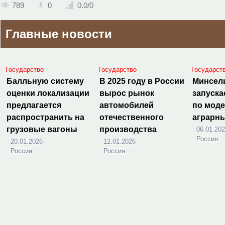
789
0
0.0
/
0
Главные новости
Государство
Государство
Государст
Балльную систему
В 2025 году в России
Минсел
оценки локализации
вырос рынок
запуска
предлагается
автомобилей
по мод
распространить на
отечественного
аграрн
грузовые вагоны
производства
06.01.20
Россия
20.01.2026
12.01.2026
Россия
Россия