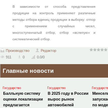
В зависимости от способа представления
продукции на контроль применяют различные
методы отбора единиц продукции в выборку: отпор
с применением случайных чисел,
многоступенчатый отбор, отбор «вслепую» и
систематический отбор.
Производство
Редактор
911
0
0.0
/
0
Главные новости
Государство
Государство
Государст
Балльную систему
В 2025 году в России
Минсел
оценки локализации
вырос рынок
запуска
предлагается
автомобилей
по мод