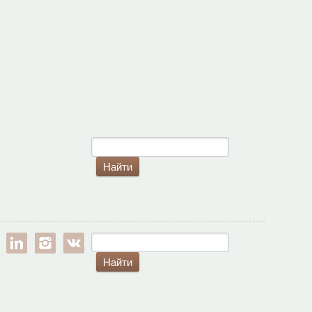
est
google-pl
linkedin
instagram
vk