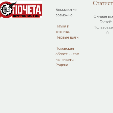
Статис
Бессмертие
возможно
Онлайн вс
Гостей
Наука и
Пользоват
техника.
0
Первые шаги
Псковская
область - там
начинается
Родина