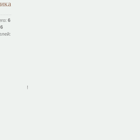
тика
его:
6
:
6
елей:
!