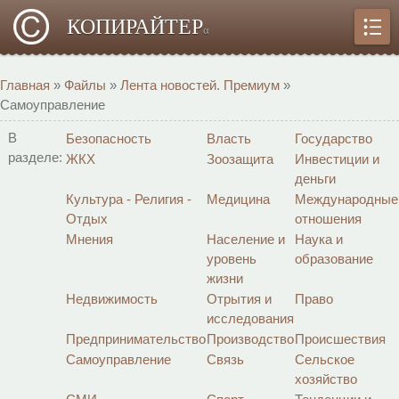
КОПИРАЙТЕР
α
Главная
»
Файлы
»
Лента новостей. Премиум
»
Самоуправление
В
Безопасность
Власть
Государство
разделе:
ЖКХ
Зоозащита
Инвестиции и
деньги
Культура - Религия -
Медицина
Международные
Отдых
отношения
Мнения
Население и
Наука и
уровень
образование
жизни
Недвижимость
Отрытия и
Право
исследования
Предпринимательство
Производство
Происшествия
Самоуправление
Связь
Сельское
хозяйство