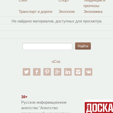
СМИ
Спорт
Тенденции и
прогнозы
Транспорт и дороги
Экология
Экономика
Не найдено материалов, доступных для просмотра
uCoz
twitter
facebook
pinterest
google-pl
linkedin
instagram
vk
16+
Русское информационное
агентство "Агентство