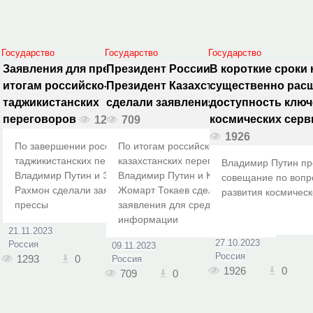
Государство
Государство
Государство
Заявления для прессы по
Президент России и
В короткие сроки
итогам российско-
Президент Казахстана
существенно рас
таджикистанских
сделали заявления для СМИ
доступность клю
переговоров
космических серв
1293
709
1926
По завершении российско-
По итогам российско-
таджикистанских переговоров
казахстанских переговоров
Владимир Путин пр
Владимир Путин и Эмомали
Владимир Путин и Касым-
совещание по вопр
Рахмон сделали заявления для
Жомарт Токаев сделали
развития космическ
прессы
заявления для средств массовой
информации
21.11.2023
27.10.2023
Россия
09.11.2023
Россия
1293
0
Россия
1926
0
709
0