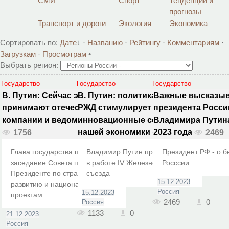
СМИ
Спорт
Тенденции и
прогнозы
Транспорт и дороги
Экология
Экономика
Сортировать по
:
Дате
·
Названию
·
Рейтингу
·
Комментариям
·
Загрузкам
·
Просмотрам
•
Выбрать регион:
Государство
Государство
Государство
В. Путин: Сейчас эстафету
В. Путин: политика развития
Важные высказы
принимают отечественные
РЖД стимулирует ключевые,
президента Росси
компании и ведомства
инновационные сектора
Владимира Путина
нашей экономики
2023 года
1756
1133
2469
Глава государства провёл
Владимир Путин принял участие
Президент РФ - о б
заседание Совета при
в работе IV Железнодорожного
Росссии
Президенте по стратегическому
съезда
15.12.2023
развитию и национальным
Россия
15.12.2023
проектам.
2469
0
Россия
1133
0
21.12.2023
Россия