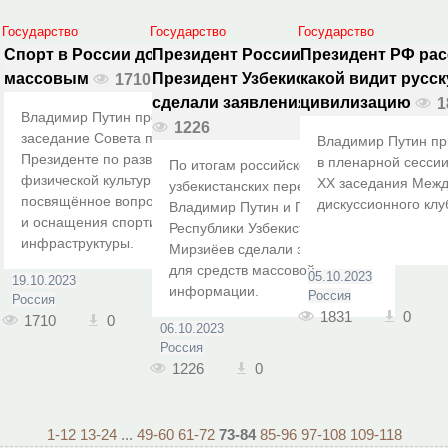
Государство
Государство
Государство
Спорт в России должен стать
Президент России и
Президент РФ рас
массовым
Президент Узбекистана
какой видит русс
1710
сделали заявления для СМИ
цивилизацию
1
Владимир Путин провёл
1226
заседание Совета при
Владимир Путин пр
Президенте по развитию
в пленарной сесси
По итогам российско-
физической культуры и спорта,
XХ заседания Межд
узбекистанских переговоров
посвящённое вопросам развития
дискуссионного кл
Владимир Путин и Президент
и оснащения спортивной
Республики Узбекистан Шавкат
инфраструктуры.
Мирзиёев сделали заявления
для средств массовой
05.10.2023
19.10.2023
информации.
Россия
Россия
1831
0
1710
0
06.10.2023
Россия
1226
0
1-12
13-24
...
49-60
61-72
73-84
85-96
97-108
109-118