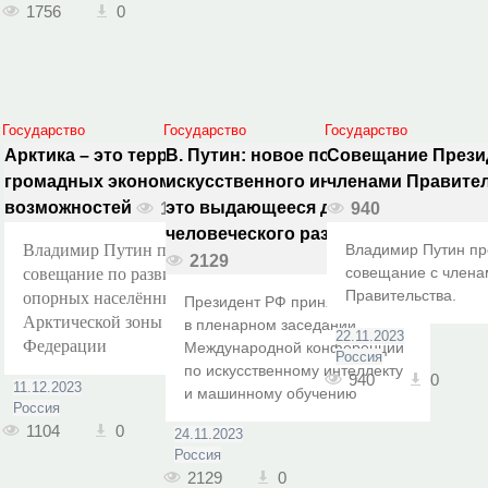
1756
0
Государство
Государство
Государство
Арктика – это территория
В. Путин: новое поколение
Совещание Прези
громадных экономических
искусственного интеллекта –
членами Правите
возможностей
это выдающееся достижение
1104
940
человеческого разума
Владимир Путин провёл
Владимир Путин пр
2129
совещание с члена
совещание по развитию
Правительства.
опорных населённых пунктов
Президент РФ принял участие
Арктической зоны Российской
в пленарном заседании
22.11.2023
Федерации
Международной конференции
Россия
по искусственному интеллекту
940
0
11.12.2023
и машинному обучению
Россия
1104
0
24.11.2023
Россия
2129
0