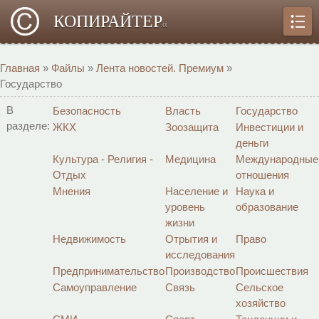
КОПИРАЙТЕР
α
Главная
»
Файлы
»
Лента новостей. Премиум
»
Государство
В
Безопасность
Власть
Государство
разделе:
ЖКХ
Зоозащита
Инвестиции и
деньги
Культура - Религия -
Медицина
Международные
Отдых
отношения
Мнения
Население и
Наука и
уровень
образование
жизни
Недвижимость
Отрытия и
Право
исследования
Предпринимательство
Производство
Происшествия
Самоуправление
Связь
Сельское
хозяйство