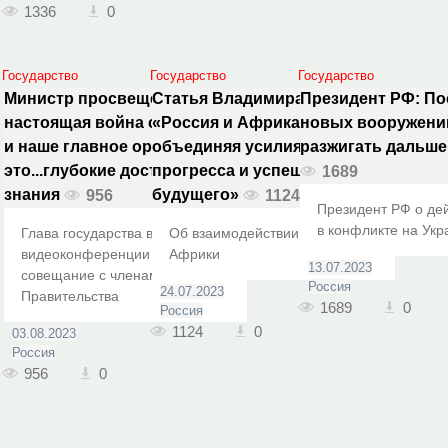
1336
0
Государство
Государство
Государство
Министр просвещения: Идёт
Статья Владимира Путина
Президент РФ: По
настоящая война с историей,
«Россия и Африка:
новых вооружени
и наше главное оружие –
объединяя усилия для мира,
разжигать дальше
это...глубокие достоверные
прогресса и успешного
1689
знания
будущего»
956
1124
Президент РФ о де
в конфликте на Укр
Глава государства в режиме
Об взаимодействии России и
видеоконференции провёл
Африки
13.07.2023
совещание с членами
Россия
24.07.2023
Правительства
1689
0
Россия
1124
0
03.08.2023
Россия
956
0