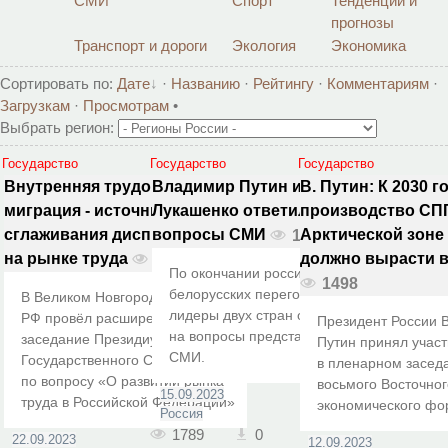
СМИ
Спорт
Тенденции и
прогнозы
Транспорт и дороги
Экология
Экономика
Сортировать по
:
Дате
·
Названию
·
Рейтингу
·
Комментариям
·
Загрузкам
·
Просмотрам
•
Выбрать регион:
Государство
Государство
Государство
Внутренняя трудовая
Владимир Путин и Александр
В. Путин: К 2030 г
миграция - источник
Лукашенко ответили на
производство СПГ
сглаживания диспропорций
вопросы СМИ
Арктической зоне
1789
на рынке труда
должно вырасти 
1359
По окончании российско-
1498
белорусских переговоров
В Великом Новгороде Президент
лидеры двух стран ответили
РФ провёл расширенное
Президент России 
на вопросы представителей
заседание Президиума
Путин принял учас
СМИ.
Государственного Совета
в пленарном засед
по вопросу «О развитии рынка
восьмого Восточног
15.09.2023
труда в Российской Федерации»
экономического фо
Россия
1789
0
22.09.2023
12.09.2023