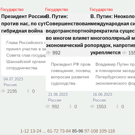
Государство
Государство
Государство
Президент России: Сейчас
В. Путин:
В. Путин: Неокол
против нас, по сути, ведётся
Совершенствование
международная с
гибридная война
водотранспортной системы
прекратила сущес
2195
во многом влияет на общий
многополярный 
Глава Российского государства
экономический рост в стране
порядок, напротив
принял участие в заседании
укрепляется
992
15
Совета глав государств – членов
Шанхайской организации
Президент РФ провёл
Владимир Путин пр
сотрудничества
совещание, посвящённое
в пленарном засед
вопросам развития речного
Петербургского ме
04.07.2023
судоходства.
экономического фо
Россия
2195
0
21.06.2023
16.06.2023
Россия
Россия
992
0
1553
0
1-12
13-24
...
61-72
73-84
85-96
97-108
109-118