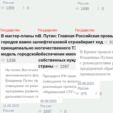
Россия
Россия
1359
0
1498
0
Государство
Государство
Государство
В мастер-планы по развитию
В. Путин: Главная задача
Российская пром
городов важно заложить
нефтегазовой отрасли, всего
набирает ход
9
принципиально новую
отечественного ТЭКа – это
В Кремле прошла 
модель городской экономики
обеспечение именно
Владимира Путин
собственных нужд нашей
1336
с руководителями 
страны
1597
предприятий обра
На полях Восточного
промышленности
экономического форума
Президент РФ провёл
Владимир Путин провёл
совещание по вопросу
03.08.2023
совещание по реализации
реализации проекта
Россия
программы развития
«Мурманский СПГ».
975
0
дальневосточных городов.
05.09.2023
11.09.2023
Россия
Россия
1597
0