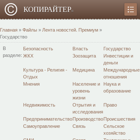
КОПИРАЙТЕР
α
Главная
»
Файлы
»
Лента новостей. Премиум
»
Государство
В
Безопасность
Власть
Государство
разделе:
ЖКХ
Зоозащита
Инвестиции и
деньги
Культура - Религия -
Медицина
Международные
Отдых
отношения
Мнения
Население и
Наука и
уровень
образование
жизни
Недвижимость
Отрытия и
Право
исследования
Предпринимательство
Производство
Происшествия
Самоуправление
Связь
Сельское
хозяйство