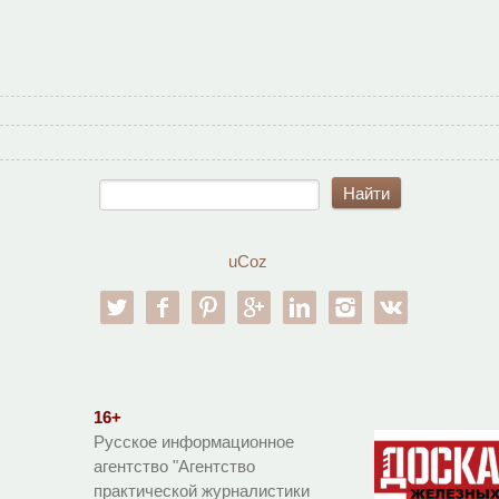
uCoz
twitter
facebook
pinterest
google-pl
linkedin
instagram
vk
16+
Русское информационное
агентство "Агентство
практической журналистики