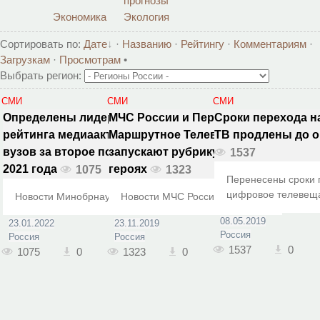
прогнозы
Экономика
Экология
Сортировать по
:
Дате
·
Названию
·
Рейтингу
·
Комментариям
·
Загрузкам
·
Просмотрам
•
Выбрать регион:
СМИ
СМИ
СМИ
Определены лидеры
МЧС России и Первое
Сроки перехода н
рейтинга медиаактивности
Маршрутное Телевидение
ТВ продлены до о
вузов за второе полугодие
запускают рубрику о детях-
1537
2021 года
героях
1075
1323
Перенесены сроки 
цифровое телевещ
Новости Минобрнауки России.
Новости МЧС России
08.05.2019
23.01.2022
23.11.2019
Россия
Россия
Россия
1537
0
1075
0
1323
0