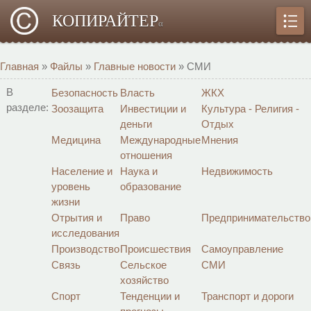
КОПИРАЙТЕР
α
Главная
»
Файлы
»
Главные новости
» СМИ
В
Безопасность
Власть
ЖКХ
разделе:
Зоозащита
Инвестиции и
Культура - Религия -
деньги
Отдых
Медицина
Международные
Мнения
отношения
Население и
Наука и
Недвижимость
уровень
образование
жизни
Отрытия и
Право
Предпринимательство
исследования
Производство
Происшествия
Самоуправление
Связь
Сельское
СМИ
хозяйство
Спорт
Тенденции и
Транспорт и дороги