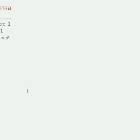
тика
его:
1
:
1
елей:
!