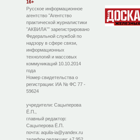
16+
Русское информационное
агентство "Агентство
практической журналистики
"АКВИЛА"" зарегистрировано
Федеральной службой по
надзору в сфере связи,
информационных
технологий и массовых
коммуникаций 10.10.2014
года
Номер свидетельства о
регистрации:
ИА № ФС 77 -
59624
учредители: Сацыперова
Ё.П.,
главный редактор:
Сацыперова Ё.П.
почта: aquila-ia@yandex.ru
телефон редакции: +7 952