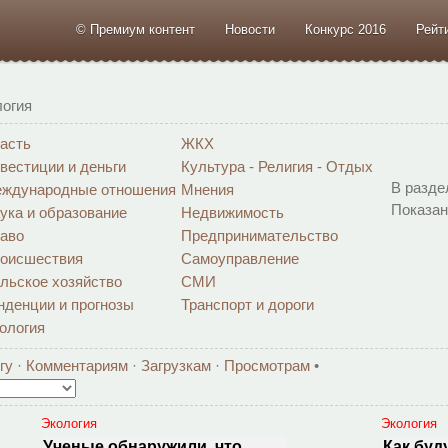
© Премиум контент
Новости
Конкурс 2016
Рейт
логия
асть
ЖКХ
вестиции и деньги
Культура - Религия - Отдых
В разде
ждународные отношения
Мнения
Показан
ука и образование
Недвижимость
аво
Предпринимательство
оисшествия
Самоуправление
льское хозяйство
СМИ
нденции и прогнозы
Транспорт и дороги
ология
гу
·
Комментариям
·
Загрузкам
·
Просмотрам
•
Экология
Экология
Ученые обнаружили, что
Как буд