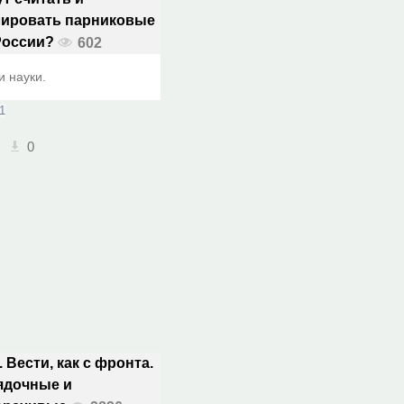
лировать парниковые
России?
602
и науки.
1
0
 Вести, как с фронта.
ядочные и