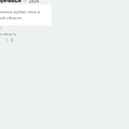
оречивые
2826
конных рубках леса в
кой области
17
я область
0