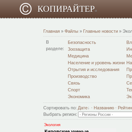
КОПИРАЙТЕР
α
Главная
»
Файлы
»
Главные новости
» Эко
В
Безопасность
Вл
разделе:
Зоозащита
Ин
Медицина
Ме
Население и уровень жизни
На
Отрытия и исследования
Пр
Производство
Пр
Связь
Се
Спорт
Те
Экономика
Эк
Сортировать по
:
Дате
·
Названию
·
Рейтин
Выбрать регион:
Экология
Кировские ученые