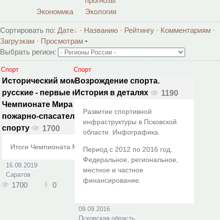
прогнозы
Экономика
Экология
Сортировать по
:
Дате
·
Названию
·
Рейтингу
·
Комментариям
·
Загрузкам
·
Просмотрам
•
Выбрать регион:
Спорт
Спорт
Исторический момент:
Возрождение спорта.
русские - первые на
История в деталях
1190
Чемпионате Мира по
Развитие спортивной
пожарно-спасательному
инфраструктуры в Псковской
спорту
1700
области. Инфографика.
Итоги Чемпионата Мира - 2019
Период с 2012 по 2016 год.
Федеральное, региональное,
16.09.2019
местное и частное
Саратов
финансирование.
1700
0
09.09.2016
Псковская область