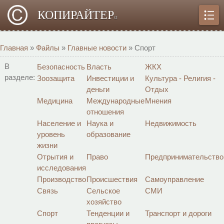
КОПИРАЙТЕР
α
Главная
»
Файлы
»
Главные новости
» Спорт
В
Безопасность
Власть
ЖКХ
разделе:
Зоозащита
Инвестиции и
Культура - Религия -
деньги
Отдых
Медицина
Международные
Мнения
отношения
Население и
Наука и
Недвижимость
уровень
образование
жизни
Отрытия и
Право
Предпринимательство
исследования
Производство
Происшествия
Самоуправление
Связь
Сельское
СМИ
хозяйство
Спорт
Тенденции и
Транспорт и дороги