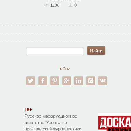
1190
0
uCoz
twitter
facebook
pinterest
google-pl
linkedin
instagram
vk
16+
Русское информационное
агентство "Агентство
практической журналистики