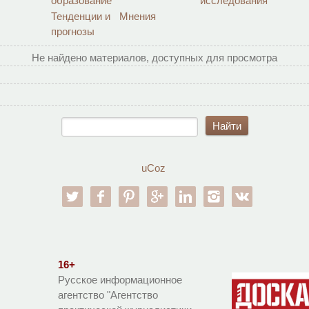
образование
исследования
Тенденции и
Мнения
прогнозы
Не найдено материалов, доступных для просмотра
uCoz
twitter
facebook
pinterest
google-pl
linkedin
instagram
vk
16+
Русское информационное
агентство "Агентство