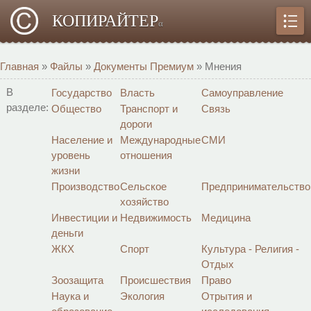
КОПИРАЙТЕР
α
Главная
»
Файлы
»
Документы Премиум
» Мнения
В
Государство
Власть
Самоуправление
разделе:
Общество
Транспорт и
Связь
дороги
Население и
Международные
СМИ
уровень
отношения
жизни
Производство
Сельское
Предпринимательство
хозяйство
Инвестиции и
Недвижимость
Медицина
деньги
ЖКХ
Спорт
Культура - Религия -
Отдых
Зоозащита
Происшествия
Право
Наука и
Экология
Отрытия и