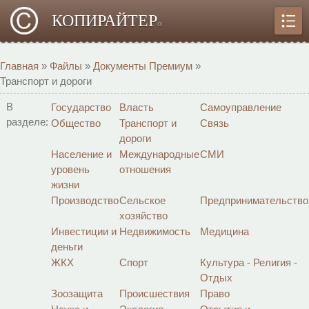
КОПИРАЙТЕР
α
Главная
»
Файлы
»
Документы Премиум
»
Транспорт и дороги
В
Государство
Власть
Самоуправление
разделе:
Общество
Транспорт и
Связь
дороги
Население и
Международные
СМИ
уровень
отношения
жизни
Производство
Сельское
Предпринимательство
хозяйство
Инвестиции и
Недвижимость
Медицина
деньги
ЖКХ
Спорт
Культура - Религия -
Отдых
Зоозащита
Происшествия
Право