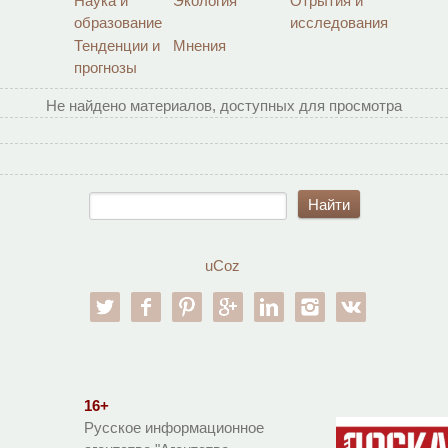
Наука и
Экология
Отрытия и
образование
исследования
Тенденции и
Мнения
прогнозы
Не найдено материалов, доступных для просмотра
uCoz
twitter
facebook
pinterest
google-pl
linkedin
instagram
vk
16+
Русское информационное