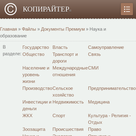
КОПИРАЙТЕР
α
Главная
»
Файлы
»
Документы Премиум
» Наука и
образование
В
Государство
Власть
Самоуправление
разделе:
Общество
Транспорт и
Связь
дороги
Население и
Международные
СМИ
уровень
отношения
жизни
Производство
Сельское
Предпринимательство
хозяйство
Инвестиции и
Недвижимость
Медицина
деньги
ЖКХ
Спорт
Культура - Религия -
Отдых
Зоозащита
Происшествия
Право