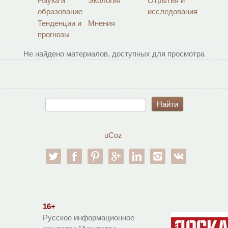
Наука и
Экология
Отрытия и
образование
исследования
Тенденции и
Мнения
прогнозы
Не найдено материалов, доступных для просмотра
uCoz
twitter
facebook
pinterest
google-pl
linkedin
instagram
vk
16+
Русское информационное