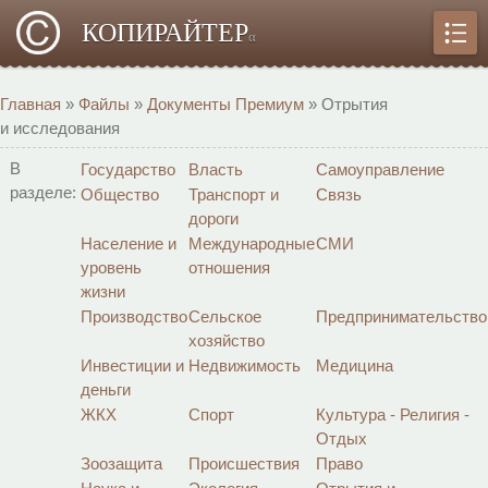
КОПИРАЙТЕР
α
Главная
»
Файлы
»
Документы Премиум
» Отрытия
и исследования
В
Государство
Власть
Самоуправление
разделе:
Общество
Транспорт и
Связь
дороги
Население и
Международные
СМИ
уровень
отношения
жизни
Производство
Сельское
Предпринимательство
хозяйство
Инвестиции и
Недвижимость
Медицина
деньги
ЖКХ
Спорт
Культура - Религия -
Отдых
Зоозащита
Происшествия
Право