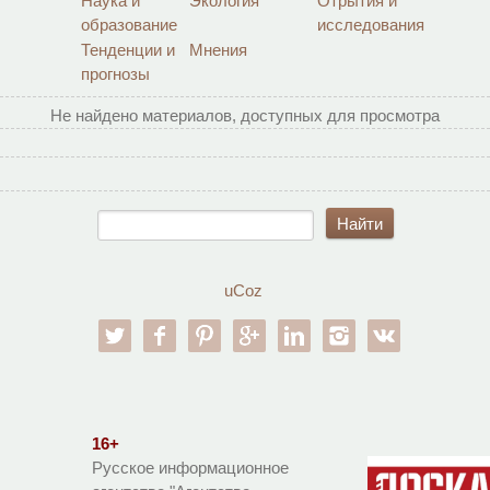
Наука и
Экология
Отрытия и
образование
исследования
Тенденции и
Мнения
прогнозы
Не найдено материалов, доступных для просмотра
uCoz
twitter
facebook
pinterest
google-pl
linkedin
instagram
vk
16+
Русское информационное